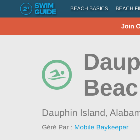
BEACH BASICS
BEACH F
Join 
Daup
Beac
Dauphin Island,
Alaba
Géré Par :
Mobile Baykeeper