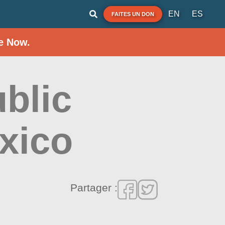
EN
ES
FAITES UN DON
e Now.
blic
xico
Partager :