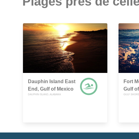
Plages près de celle
Dauphin Island East
Fort M
End, Gulf of Mexico
Gulf o
DAUPHIN ISLAND, ALABAMA
GULF SHORE