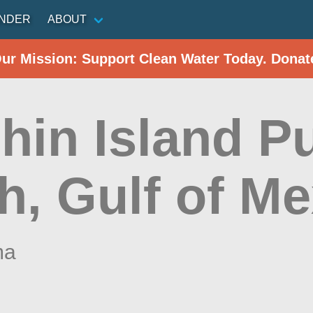
INDER
ABOUT
Our Mission: Support Clean Water Today. Donat
hin Island Pu
h, Gulf of Me
ma