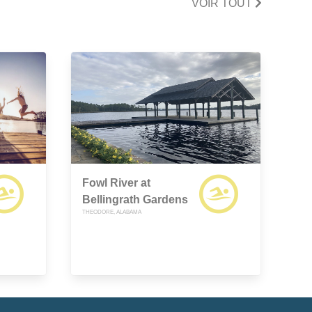
VOIR TOUT
Fowl River at
Bellingrath Gardens
THEODORE, ALABAMA