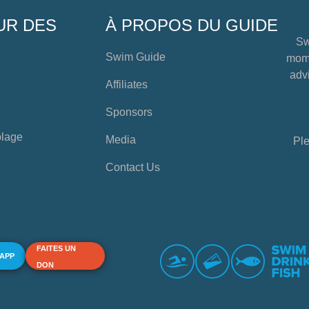
UR DES
À PROPOS DU GUIDE
Sw
Swim Guide
mome
advi
Affiliates
Sponsors
plage
Media
Ple
Contact Us
FAITES UN
 APP
DON