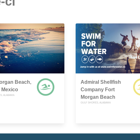
-ci
organ Beach,
Admiral Shellfish
f Mexico
Company Fort
S, ALABAMA
Morgan Beach
GULF SHORES, ALABAMA