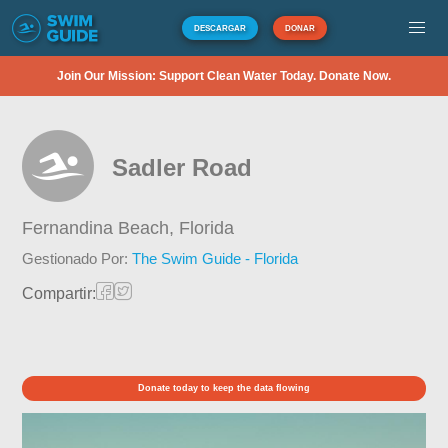
DESCARGAR
DONAR
Join Our Mission: Support Clean Water Today. Donate Now.
Sadler Road
Fernandina Beach,
Florida
Gestionado Por:
The Swim Guide - Florida
Compartir:
Donate today to keep the data flowing