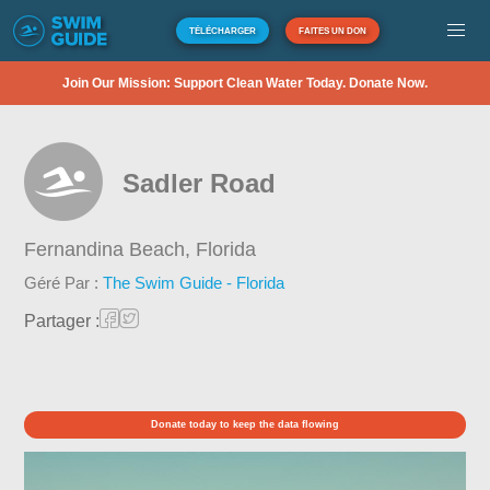
TÉLÉCHARGER
FAITES UN DON
Join Our Mission: Support Clean Water Today. Donate Now.
Sadler Road
Fernandina Beach,
Florida
Géré Par :
The Swim Guide - Florida
Partager :
Donate today to keep the data flowing