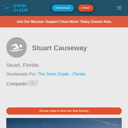
DESCARGAR
DONAR
Join Our Mission: Support Clean Water Today. Donate Now.
Stuart Causeway
Stuart,
Florida
Gestionado Por:
The Swim Guide - Florida
Compartir:
Donate today to keep the data flowing