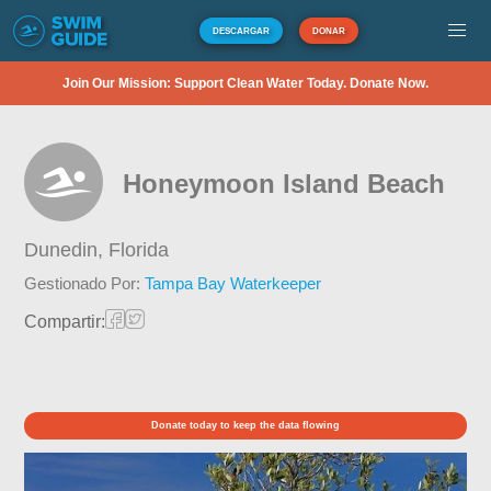
DESCARGAR
DONAR
Join Our Mission: Support Clean Water Today. Donate Now.
Honeymoon Island Beach
Dunedin,
Florida
Gestionado Por:
Tampa Bay Waterkeeper
Compartir:
Donate today to keep the data flowing