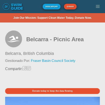
DESCARGAR
DONAR
Join Our Mission: Support Clean Water Today. Donate Now.
Belcarra - Picnic Area
Belcarra,
British Columbia
Gestionado Por:
Fraser Basin Council Society
Compartir:
Donate today to keep the data flowing