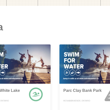
a
White Lake
Parc Clay Bank Park
 ONTARIO
MCNAB/BRAESIDE, ONTARIO