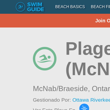
BEACH BASICS
BEACH F
Join 
Plag
(McN
McNab/Braeside,
Ontar
Gestionado Por:
Ottawa Riverke