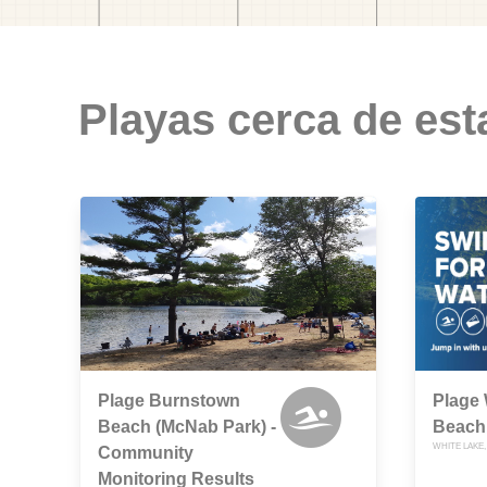
Playas cerca de est
Plage Burnstown
Plage 
Beach (McNab Park) -
Beach
WHITE LAKE,
Community
Monitoring Results