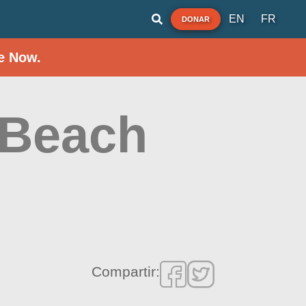
EN
FR
DONAR
e Now.
 Beach
Compartir: