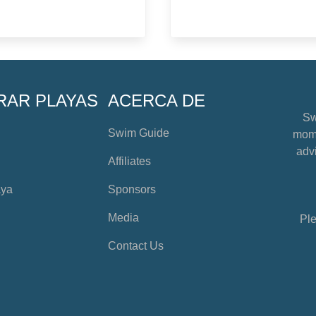
RAR PLAYAS
ACERCA DE
Sw
Swim Guide
mome
advi
Affiliates
aya
Sponsors
Media
Ple
Contact Us