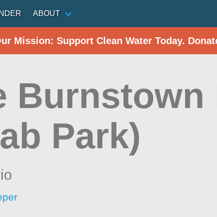
INDER
ABOUT
Our Mission: Support Clean Water Today. Donat
e Burnstown
ab Park)
io
eper