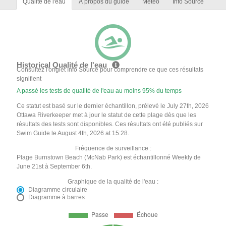
Qualité de l'eau
À propos du guide
Météo
Info Source
Historical Qualité de l'eau
Consultez l'onglet Info Source pour comprendre ce que ces résultats
signifient
A passé les tests de qualité de l'eau au moins 95% du temps
Ce statut est basé sur le dernier échantillon, prélevé le July 27th, 2026
Ottawa Riverkeeper met à jour le statut de cette plage dès que les
résultats des tests sont disponibles. Ces résultats ont été publiés sur
Swim Guide le August 4th, 2026 at 15:28.
Fréquence de surveillance :
Plage Burnstown Beach (McNab Park) est échantillonné Weekly de
June 21st à September 6th.
Graphique de la qualité de l'eau :
Diagramme circulaire
Diagramme à barres