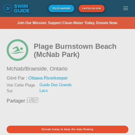
TÉLÉCHARGER
FAITES UN DON
Join Our Mission: Support Clean Water Today. Donate Now.
Plage Burnstown Beach
(McNab Park)
McNab/Braeside,
Ontario
Géré Par :
Ottawa Riverkeeper
Guide Des Grands
Voir Cette Plage
Lacs
Sur
Partager :
Donate today to keep the data flowing