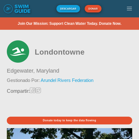
DESCARGAR
DONAR
Join Our Mission: Support Clean Water Today. Donate Now.
Londontowne
Edgewater,
Maryland
Gestionado Por:
Arundel Rivers Federation
Compartir:
Donate today to keep the data flowing