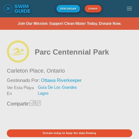
DESCARGAR
DONAR
Join Our Mission: Support Clean Water Today. Donate Now.
Parc Centennial Park
Carleton Place,
Ontario
Gestionado Por:
Ottawa Riverkeeper
Guía De Los Grandes
Ver Esta Playa
Lagos
En
Compartir:
Donate today to keep the data flowing