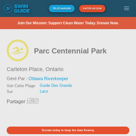
TÉLÉCHARGER
FAITES UN DON
Join Our Mission: Support Clean Water Today. Donate Now.
Parc Centennial Park
Carleton Place,
Ontario
Géré Par :
Ottawa Riverkeeper
Guide Des Grands
Voir Cette Plage
Lacs
Sur
Partager :
Donate today to keep the data flowing