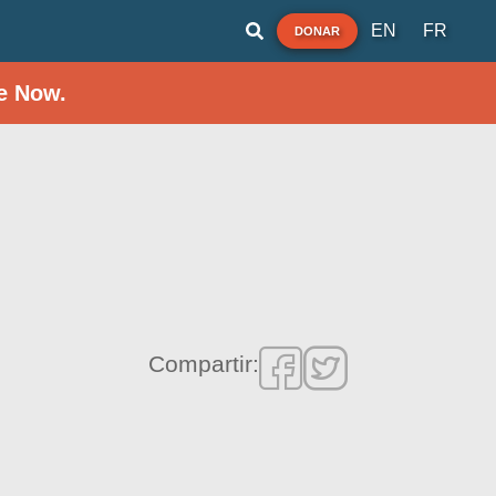
EN
FR
DONAR
e Now.
Compartir: