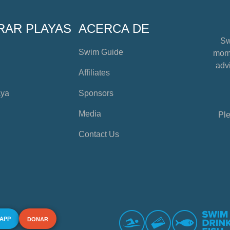
RAR PLAYAS
ACERCA DE
Sw
Swim Guide
mome
advi
Affiliates
aya
Sponsors
Media
Ple
Contact Us
 APP
DONAR