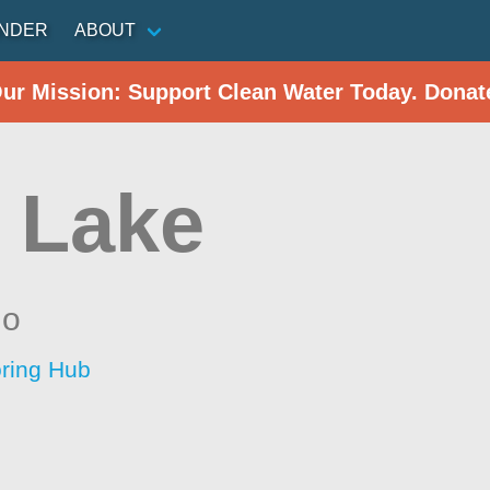
INDER
ABOUT
Our Mission: Support Clean Water Today. Donat
 Lake
io
oring Hub