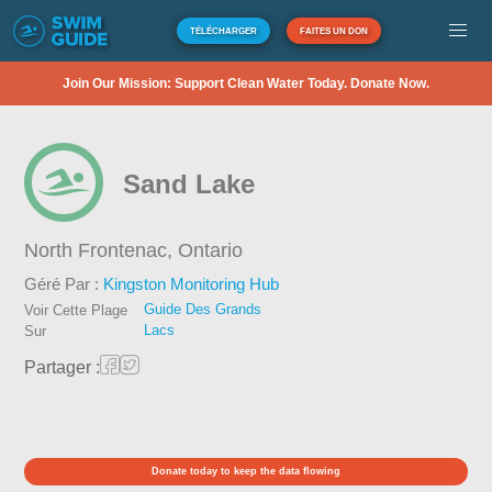
TÉLÉCHARGER
FAITES UN DON
Join Our Mission: Support Clean Water Today. Donate Now.
Sand Lake
North Frontenac,
Ontario
Géré Par :
Kingston Monitoring Hub
Guide Des Grands
Voir Cette Plage
Lacs
Sur
Partager :
Donate today to keep the data flowing