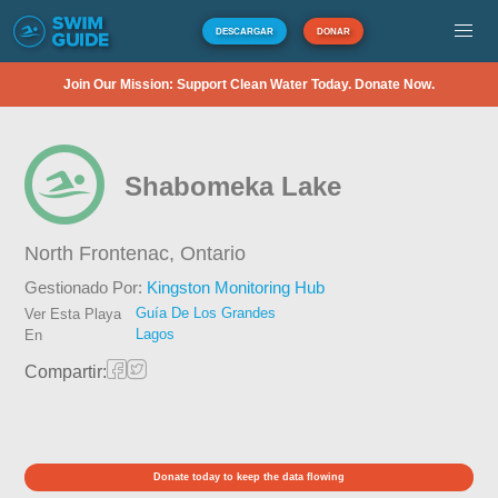
DESCARGAR
DONAR
Join Our Mission: Support Clean Water Today. Donate Now.
Shabomeka Lake
North Frontenac,
Ontario
Gestionado Por:
Kingston Monitoring Hub
Guía De Los Grandes
Ver Esta Playa
Lagos
En
Compartir:
Donate today to keep the data flowing