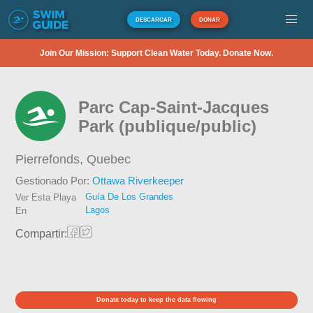
DESCARGAR
DONAR
Join Our Mission: Support Clean Water Today. Donate Now.
Parc Cap-Saint-Jacques
Park (publique/public)
Pierrefonds,
Quebec
Gestionado Por:
Ottawa Riverkeeper
Guía De Los Grandes
Ver Esta Playa
Lagos
En
Compartir:
Donate today to keep the data flowing