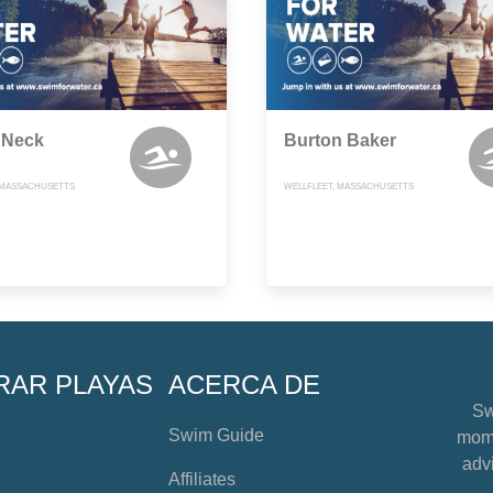
 Neck
Burton Baker
 MASSACHUSETTS
WELLFLEET, MASSACHUSETTS
RAR PLAYAS
ACERCA DE
Sw
Swim Guide
mome
advi
Affiliates