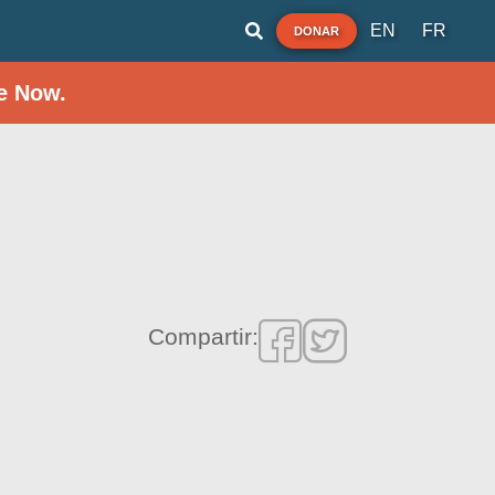
EN
FR
DONAR
e Now.
Compartir: