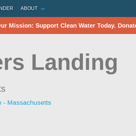
INDER
ABOUT
Our Mission: Support Clean Water Today. Donat
rs Landing
ts
 - Massachusetts