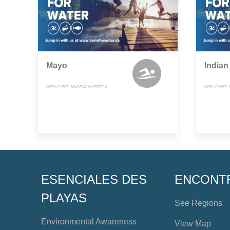
Mayo
Indian
WELLFLEET, MASSACHUSETTS
WELLFLEET,
ESENCIALES DES
ENCONT
PLAYAS
See Regions
Environmental Awareness
View Map