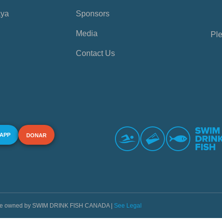
aya
Sponsors
Media
Ple
Contact Us
 APP
DONAR
s are owned by SWIM DRINK FISH CANADA |
See Legal