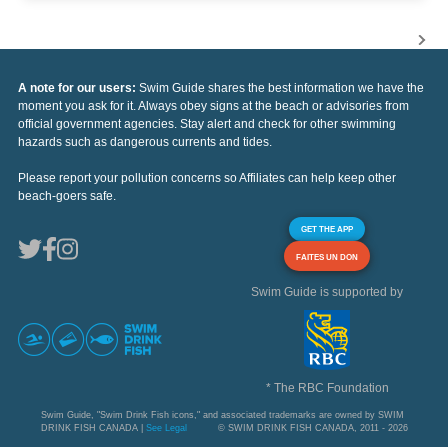
A note for our users:
Swim Guide shares the best information we have the
moment you ask for it. Always obey signs at the beach or advisories from
official government agencies. Stay alert and check for other swimming
hazards such as dangerous currents and tides.
Please report your pollution concerns so Affiliates can help keep other
beach-goers safe.
GET THE APP
FAITES UN DON
Swim Guide is supported by
* The RBC Foundation
Swim Guide, "Swim Drink Fish icons," and associated trademarks are owned by SWIM
DRINK FISH CANADA |
See Legal
© SWIM DRINK FISH CANADA, 2011 - 2026