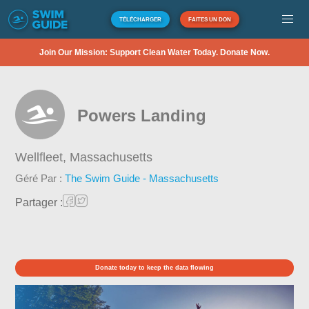
TÉLÉCHARGER
FAITES UN DON
Join Our Mission: Support Clean Water Today. Donate Now.
Powers Landing
Wellfleet,
Massachusetts
Géré Par :
The Swim Guide - Massachusetts
Partager :
Donate today to keep the data flowing