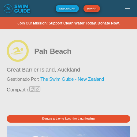
DESCARGAR
DONAR
Join Our Mission: Support Clean Water Today. Donate Now.
Pah Beach
Great Barrier Island,
Auckland
Gestionado Por:
The Swim Guide - New Zealand
Compartir:
Donate today to keep the data flowing