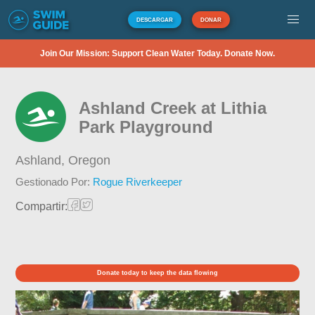
DESCARGAR
DONAR
Join Our Mission: Support Clean Water Today. Donate Now.
Ashland Creek at Lithia
Park Playground
Ashland,
Oregon
Gestionado Por:
Rogue Riverkeeper
Compartir:
Donate today to keep the data flowing