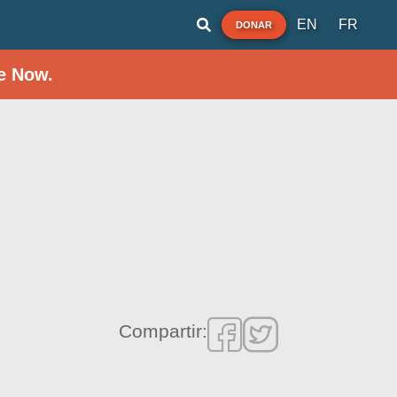
EN
FR
DONAR
e Now.
Compartir: