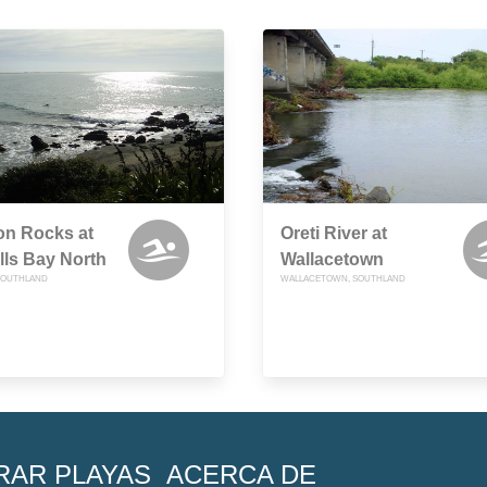
on Rocks at
Oreti River at
lls Bay North
Wallacetown
SOUTHLAND
WALLACETOWN, SOUTHLAND
RAR PLAYAS
ACERCA DE