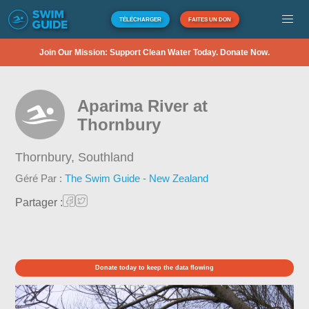
TÉLÉCHARGER
FAITES UN DON
Join Our Mission: Support Clean Water Today. Donate Now.
Aparima River at
Thornbury
Thornbury,
Southland
Géré Par :
The Swim Guide - New Zealand
Partager :
Donate today to keep the data flowing