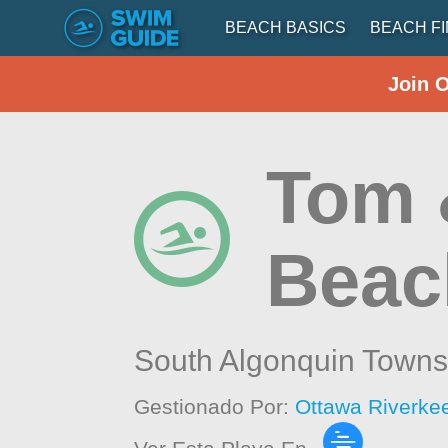
BEACH BASICS
BEACH F
Join 
Tom 
Beac
South Algonquin Towns
Gestionado Por:
Ottawa Riverke