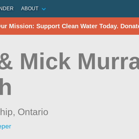
INDER
ABOUT
Our Mission: Support Clean Water Today. Donat
& Mick Murra
h
hip,
Ontario
eper