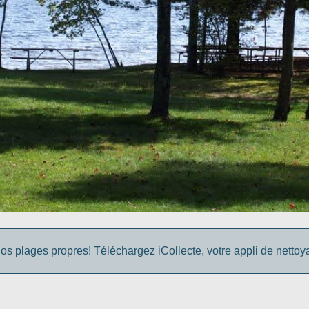
os plages propres! Téléchargez iCollecte, votre appli de netto