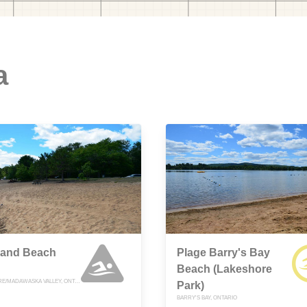
a
land Beach
Plage Barry's Bay
Beach (Lakeshore
COMBERMERE/MADAWASKA VALLEY, ONTARIO
Park)
BARRY'S BAY, ONTARIO