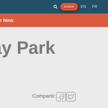
EN
FR
DONAR
e Now.
y Park
Compartir: