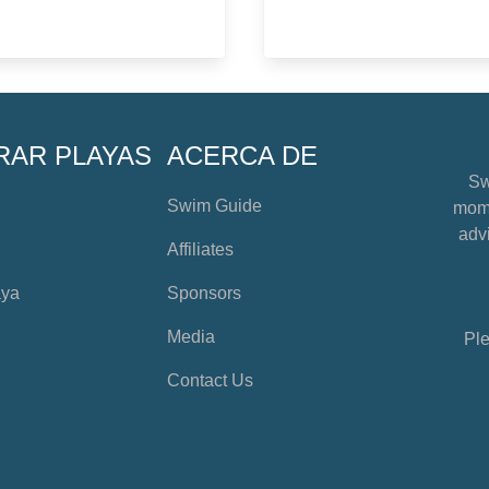
RAR PLAYAS
ACERCA DE
Sw
Swim Guide
mome
advi
Affiliates
aya
Sponsors
Media
Ple
Contact Us