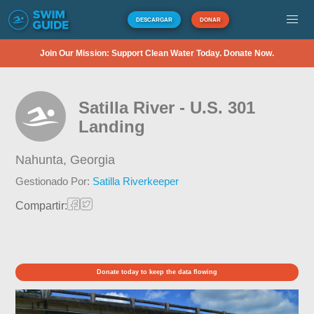
DESCARGAR
DONAR
Join Our Mission: Support Clean Water Today. Donate Now.
Satilla River - U.S. 301
Landing
Nahunta,
Georgia
Gestionado Por:
Satilla Riverkeeper
Compartir:
Donate today to keep the data flowing