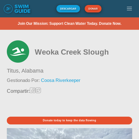
DESCARGAR
DONAR
Join Our Mission: Support Clean Water Today. Donate Now.
Weoka Creek Slough
Titus,
Alabama
Gestionado Por:
Coosa Riverkeeper
Compartir:
Donate today to keep the data flowing