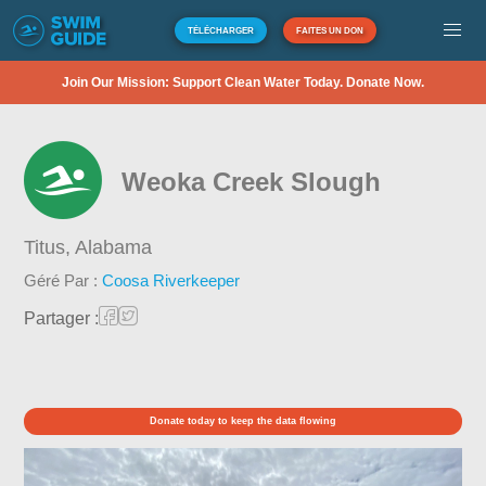
TÉLÉCHARGER
FAITES UN DON
Join Our Mission: Support Clean Water Today. Donate Now.
Weoka Creek Slough
Titus,
Alabama
Géré Par :
Coosa Riverkeeper
Partager :
Donate today to keep the data flowing