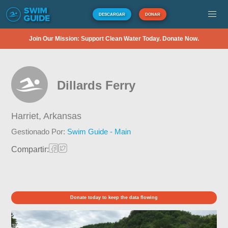
DESCARGAR
DONAR
Join Our Mission: Support Clean Water Today. Donate Now.
Dillards Ferry
Harriet,
Arkansas
Gestionado Por:
Swim Guide - Main
Compartir:
Donate today to keep the data flowing