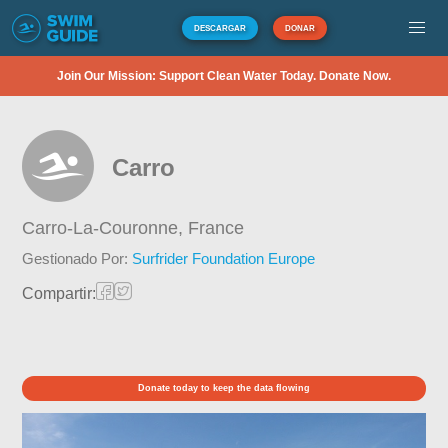
DESCARGAR
DONAR
Join Our Mission: Support Clean Water Today. Donate Now.
Carro
Carro-La-Couronne,
France
Gestionado Por:
Surfrider Foundation Europe
Compartir:
Donate today to keep the data flowing