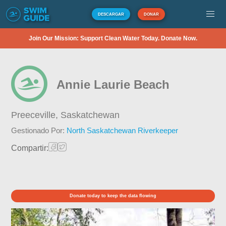
DESCARGAR
DONAR
Join Our Mission: Support Clean Water Today. Donate Now.
Annie Laurie Beach
Preeceville,
Saskatchewan
Gestionado Por:
North Saskatchewan Riverkeeper
Compartir:
Donate today to keep the data flowing