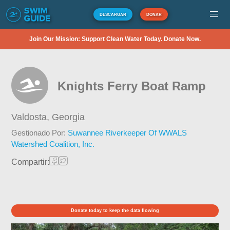
DESCARGAR
DONAR
Join Our Mission: Support Clean Water Today. Donate Now.
Knights Ferry Boat Ramp
Valdosta,
Georgia
Gestionado Por:
Suwannee Riverkeeper Of WWALS
Watershed Coalition, Inc.
Compartir:
Donate today to keep the data flowing