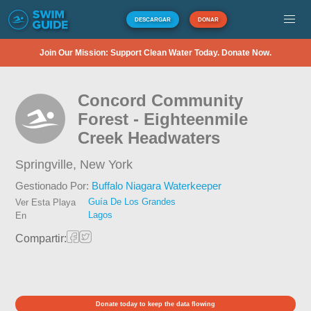
DESCARGAR
DONAR
Join Our Mission: Support Clean Water Today. Donate Now.
Concord Community
Forest - Eighteenmile
Creek Headwaters
Springville,
New York
Gestionado Por:
Buffalo Niagara Waterkeeper
Guía De Los Grandes
Ver Esta Playa
Lagos
En
Compartir:
Donate today to keep the data flowing