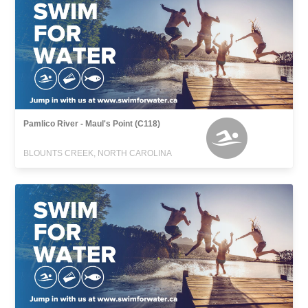
Pamlico River - Maul's Point (C118)
BLOUNTS CREEK, NORTH CAROLINA