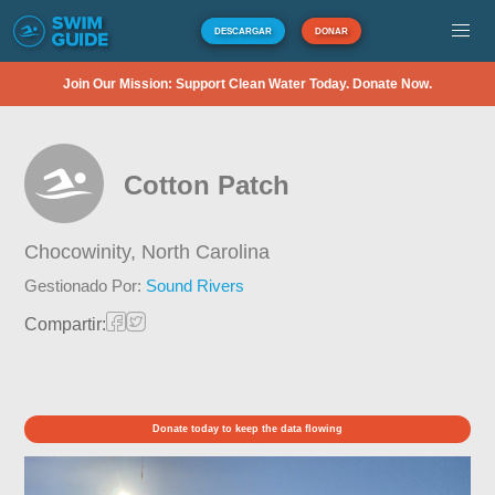
DESCARGAR
DONAR
Join Our Mission: Support Clean Water Today. Donate Now.
Cotton Patch
Chocowinity,
North Carolina
Gestionado Por:
Sound Rivers
Compartir:
Donate today to keep the data flowing