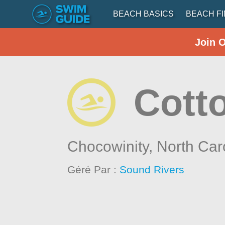
BEACH BASICS
BEACH F
Join 
Cott
Chocowinity,
North Car
Géré Par :
Sound Rivers