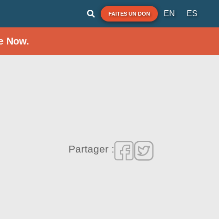
EN
ES
FAITES UN DON
e Now.
Partager :