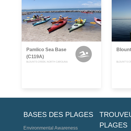
Pamlico Sea Base
Blount
(C119A)
BLOUNTS CREEK, NORTH CAROLINA
BLOUNT'S C
BASES DES PLAGES
TROUVE
PLAGES
Environmental Awareness