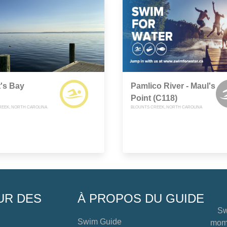
's Bay
Pamlico River - Maul's
Point (C118)
REEK, NORTH CAROLINA
BLOUNTS CREEK, NORTH CAROLINA
UR DES
À PROPOS DU GUIDE
Sw
Swim Guide
mome