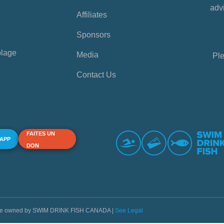
advi
Affiliates
Sponsors
plage
Media
Ple
Contact Us
FAITES UN
 APP
DON
s are owned by SWIM DRINK FISH CANADA |
See Legal