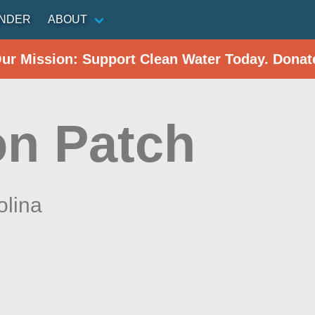
INDER
ABOUT
Our Mission: Support Clean Water Today. Donat
on Patch
olina