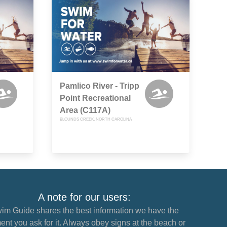
Pamlico River - Tripp
Point Recreational
Area (C117A)
BLOUNDS CREEK, NORTH CAROLINA
A note for our users:
im Guide shares the best information we have the
nt you ask for it. Always obey signs at the beach or