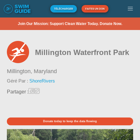
TÉLÉCHARGER
FAITES UN DON
Join Our Mission: Support Clean Water Today. Donate Now.
Millington Waterfront Park
Millington,
Maryland
Géré Par :
ShoreRivers
Partager :
Donate today to keep the data flowing