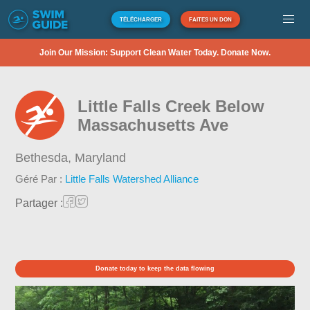
TÉLÉCHARGER
FAITES UN DON
Join Our Mission: Support Clean Water Today. Donate Now.
Little Falls Creek Below
Massachusetts Ave
Bethesda,
Maryland
Géré Par :
Little Falls Watershed Alliance
Partager :
Donate today to keep the data flowing