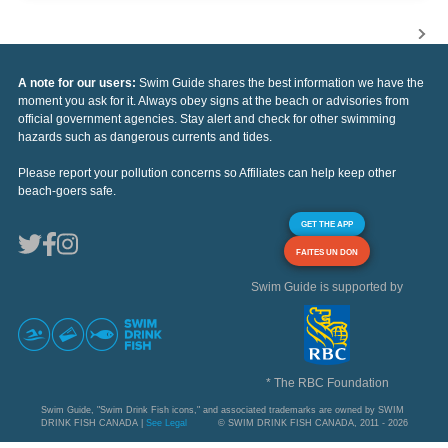
A note for our users:
Swim Guide shares the best information we have the
moment you ask for it. Always obey signs at the beach or advisories from
official government agencies. Stay alert and check for other swimming
hazards such as dangerous currents and tides.
Please report your pollution concerns so Affiliates can help keep other
beach-goers safe.
GET THE APP
FAITES UN DON
Swim Guide is supported by
* The RBC Foundation
Swim Guide, "Swim Drink Fish icons," and associated trademarks are owned by SWIM
DRINK FISH CANADA |
See Legal
© SWIM DRINK FISH CANADA, 2011 - 2026