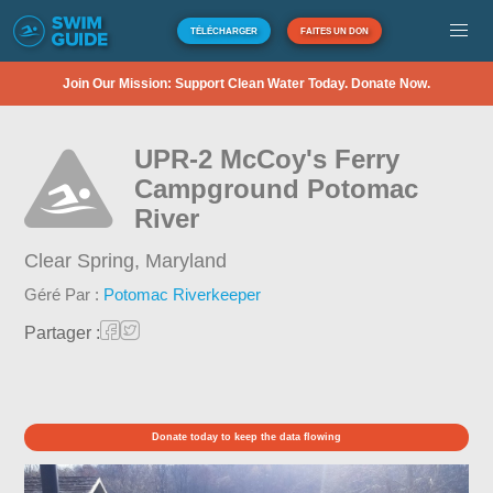
TÉLÉCHARGER
FAITES UN DON
Join Our Mission: Support Clean Water Today. Donate Now.
UPR-2 McCoy's Ferry
Campground Potomac
River
Clear Spring,
Maryland
Géré Par :
Potomac Riverkeeper
Partager :
Donate today to keep the data flowing