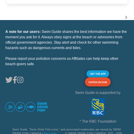
A note for our users:
Swim Guide shares the best information we have the
moment you ask for it. Always obey signs at the beach or advisories from
official government agencies. Stay alert and check for other swimming
hazards such as dangerous currents and tides.
Please report your pollution concerns so Affiliates can help keep other
beach-goers safe.
GET THE APP
FAITES UN DON
Swim Guide is supported by
* The RBC Foundation
Swim Guide, "Swim Drink Fish icons," and associated trademarks are owned by SWIM
DRINK FISH CANADA |
See Legal
© SWIM DRINK FISH CANADA, 2011 - 2026