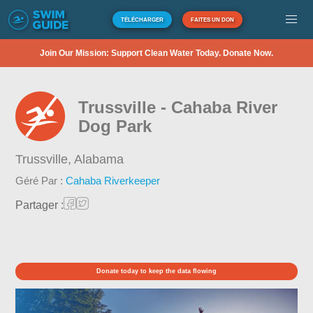
TÉLÉCHARGER
FAITES UN DON
Join Our Mission: Support Clean Water Today. Donate Now.
Trussville - Cahaba River
Dog Park
Trussville,
Alabama
Géré Par :
Cahaba Riverkeeper
Partager :
Donate today to keep the data flowing