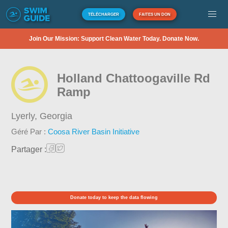
TÉLÉCHARGER
FAITES UN DON
Join Our Mission: Support Clean Water Today. Donate Now.
Holland Chattoogaville Rd
Ramp
Lyerly,
Georgia
Géré Par :
Coosa River Basin Initiative
Partager :
Donate today to keep the data flowing