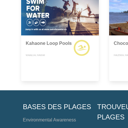
Kahaone Loop Pools
Choco
WAIALUA, HAWAII
HALEIWA, HA
BASES DES PLAGES
TROUVE
PLAGES
Environmental Awareness