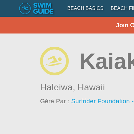
BEACH BASICS
BEACH F
Join 
Kaia
Haleiwa,
Hawaii
Géré Par :
Surfrider Foundation 