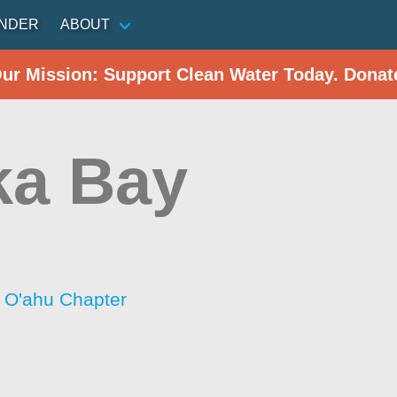
INDER
ABOUT
Our Mission: Support Clean Water Today. Donat
ka Bay
- O'ahu Chapter