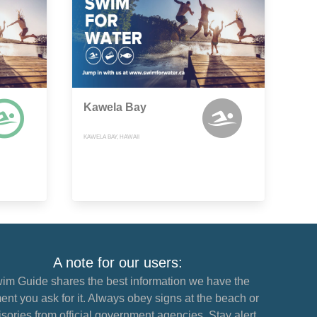
Kawela Bay
KAWELA BAY, HAWAII
A note for our users:
im Guide shares the best information we have the
nt you ask for it. Always obey signs at the beach or
sories from official government agencies. Stay alert