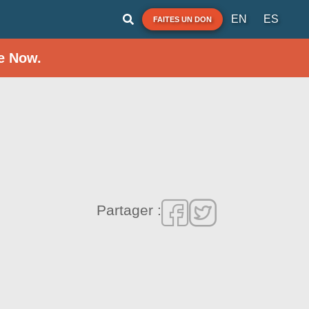
EN
ES
FAITES UN DON
e Now.
Partager :