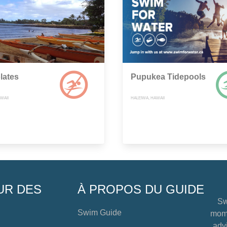
lates
Pupukea Tidepools
WAII
HALEIWA, HAWAII
UR DES
À PROPOS DU GUIDE
Sw
Swim Guide
mome
advi