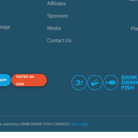
Affiliates
Sponsors
plage
Media
Ple
Contact Us
FAITES UN
 APP
DON
s are owned by SWIM DRINK FISH CANADA |
See Legal