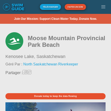
TÉLÉCHARGER
FAITES UN DON
Join Our Mission: Support Clean Water Today. Donate Now.
Moose Mountain Provincial
Park Beach
Kenosee Lake,
Saskatchewan
Géré Par :
North Saskatchewan Riverkeeper
Partager :
Donate today to keep the data flowing