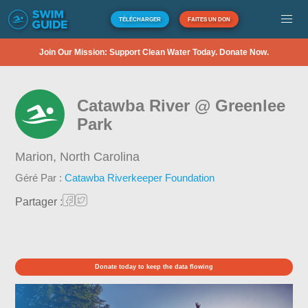
TÉLÉCHARGER
FAITES UN DON
Join Our Mission: Support Clean Water Today. Donate Now.
Catawba River @ Greenlee
Park
Marion,
North Carolina
Géré Par :
Catawba Riverkeeper Foundation
Partager :
Donate today to keep the data flowing