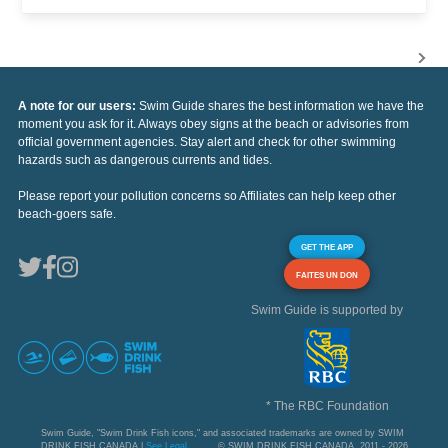
A note for our users:
Swim Guide shares the best information we have the
moment you ask for it. Always obey signs at the beach or advisories from
official government agencies. Stay alert and check for other swimming
hazards such as dangerous currents and tides.
Please report your pollution concerns so Affiliates can help keep other
beach-goers safe.
GET THE APP
FAITES UN DON
Swim Guide is supported by
* The RBC Foundation
Swim Guide, "Swim Drink Fish icons," and associated trademarks are owned by SWIM
DRINK FISH CANADA |
See Legal
© SWIM DRINK FISH CANADA, 2011 - 2026