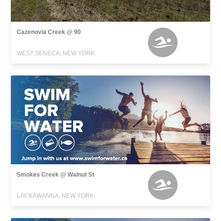
Cazenovia Creek @ 90
WEST SENECA, NEW YORK
Smokes Creek @ Walnut St
LACKAWANNA, NEW YORK