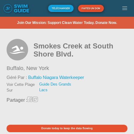
TÉLÉCHARGER
FAITES UN DON
Join Our Mission: Support Clean Water Today. Donate Now.
Smokes Creek at South
Shore Blvd.
Buffalo,
New York
Géré Par :
Buffalo Niagara Waterkeeper
Guide Des Grands
Voir Cette Plage
Lacs
Sur
Partager :
Donate today to keep the data flowing