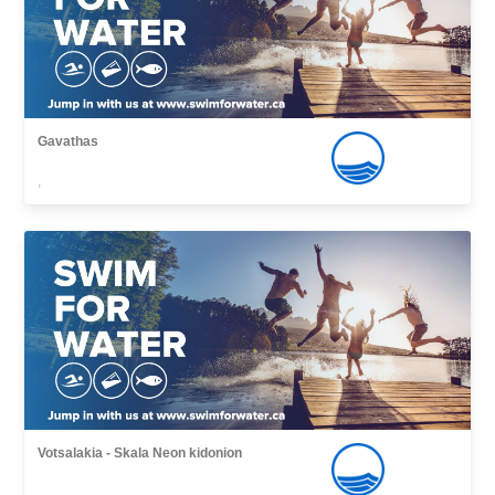
Gavathas
,
Votsalakia - Skala Νeon kidonion
,