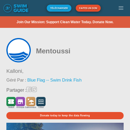
TÉLÉCHARGER
FAITES UN DON
Join Our Mission: Support Clean Water Today. Donate Now.
Mentoussi
Kalloni,
Géré Par :
Blue Flag -- Swim Drink Fish
Partager :
Gratuit
Kiosque
Sablonneux
Côtier
Donate today to keep the data flowing