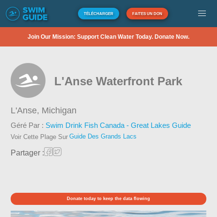
TÉLÉCHARGER
FAITES UN DON
Join Our Mission: Support Clean Water Today. Donate Now.
L'Anse Waterfront Park
L'Anse,
Michigan
Géré Par :
Swim Drink Fish Canada - Great Lakes Guide
Guide Des Grands Lacs
Voir Cette Plage Sur
Partager :
Donate today to keep the data flowing