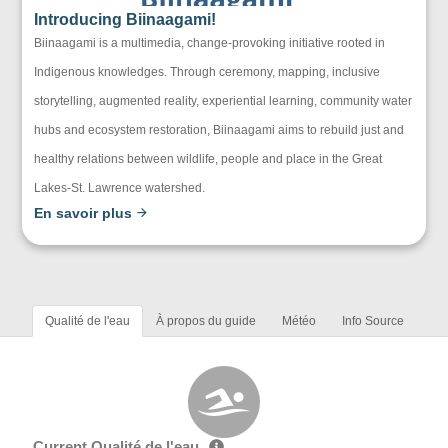
Introducing Biinaagami!
Biinaagami is a multimedia, change-provoking initiative rooted in
Indigenous knowledges. Through ceremony, mapping, inclusive
storytelling, augmented reality, experiential learning, community water
hubs and ecosystem restoration, Biinaagami aims to rebuild just and
healthy relations between wildlife, people and place in the Great
Lakes-St. Lawrence watershed.
En savoir plus
Qualité de l'eau
À propos du guide
Météo
Info Source
Current Qualité de l'eau