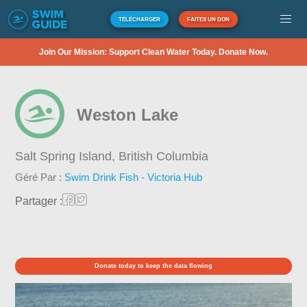
TÉLÉCHARGER
FAITES UN DON
Join Our Mission: Support Clean Water Today. Donate Now.
Weston Lake
Salt Spring Island,
British Columbia
Géré Par :
Swim Drink Fish - Victoria Hub
Partager :
Donate today to keep the data flowing