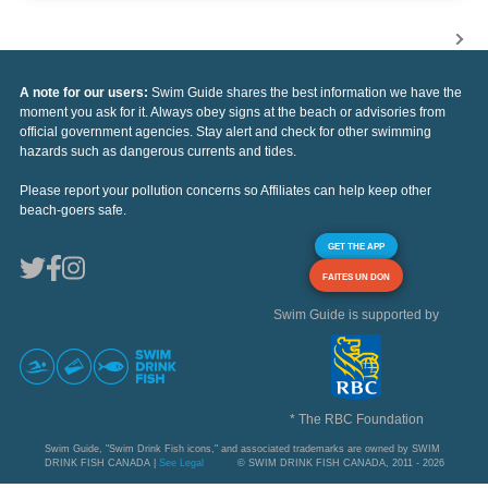
A note for our users:
Swim Guide shares the best information we have the
moment you ask for it. Always obey signs at the beach or advisories from
official government agencies. Stay alert and check for other swimming
hazards such as dangerous currents and tides.
Please report your pollution concerns so Affiliates can help keep other
beach-goers safe.
GET THE APP
FAITES UN DON
Swim Guide is supported by
* The RBC Foundation
Swim Guide, "Swim Drink Fish icons," and associated trademarks are owned by SWIM
DRINK FISH CANADA |
See Legal
© SWIM DRINK FISH CANADA, 2011 - 2026