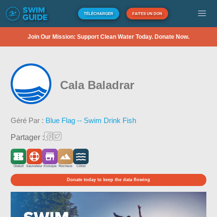
TÉLÉCHARGER
FAITES UN DON
Join Our Mission: Support Clean Water Today. Donate Now.
Cala Baladrar
Géré Par :
Blue Flag -- Swim Drink Fish
Partager :
Gratuit
Sauveteur
Kiosque
Rocheux
Côtier
Donate today to keep the data flowing