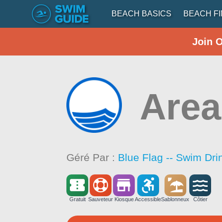
BEACH BASICS
BEACH F
Join 
Area
Géré Par :
Blue Flag -- Swim Dri
Gratuit
Sauveteur
Kiosque
Accessible
Sablonneux
Côtier