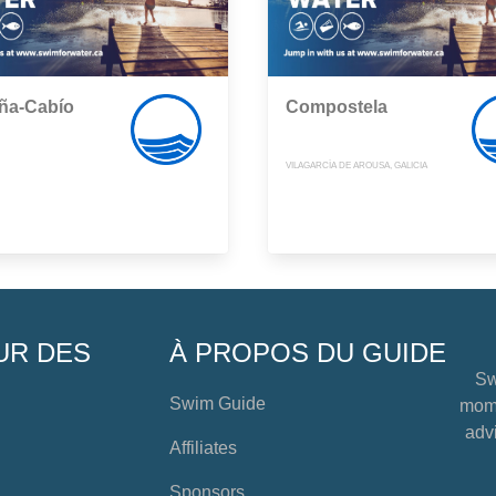
ña-Cabío
Compostela
VILAGARCÍA DE AROUSA, GALICIA
UR DES
À PROPOS DU GUIDE
Sw
Swim Guide
mome
advi
Affiliates
Sponsors