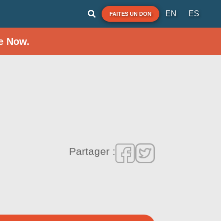
EN
ES
FAITES UN DON
e Now.
Partager :