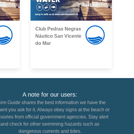
Club Pedras Negras
Náutico San Vicente
do Mar
,
A note for our users:
im Guide shares the best information we have the
nt you ask for it. Always obey signs at the beach or
sories from official government agencies. Stay alert
and check for other swimming hazards such as
dangerous currents and tides.