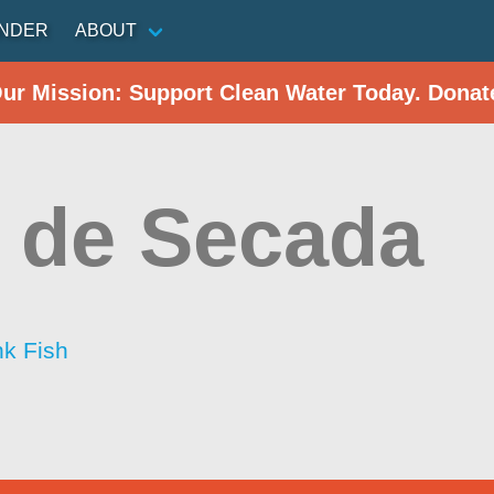
INDER
ABOUT
Our Mission: Support Clean Water Today. Donat
 de Secada
nk Fish