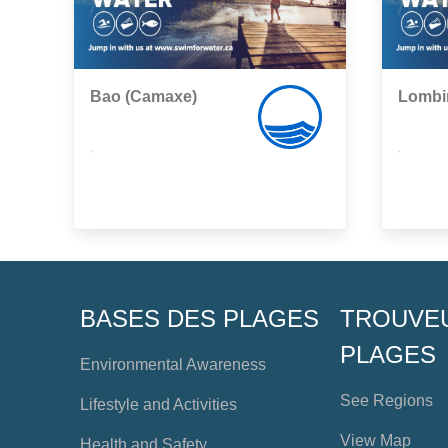
Bao (Camaxe)
Lombi
,
,
BASES DES PLAGES
TROUVE
PLAGES
Environmental Awareness
See Regions
Lifestyle and Activities
View Map
Health and Safety