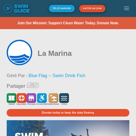
TÉLÉCHARGER
FAITES UN DON
Join Our Mission: Support Clean Water Today. Donate Now.
La Marina
Géré Par :
Blue Flag -- Swim Drink Fish
Partager :
Gratuit
Sauveteur
Kiosque
Accessible
Sablonneux
Côtier
Donate today to keep the data flowing