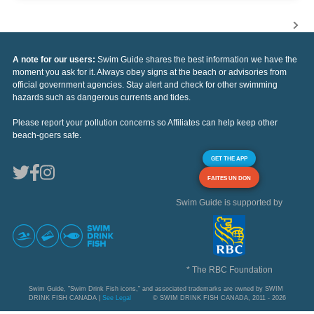
A note for our users:
Swim Guide shares the best information we have the
moment you ask for it. Always obey signs at the beach or advisories from
official government agencies. Stay alert and check for other swimming
hazards such as dangerous currents and tides.
Please report your pollution concerns so Affiliates can help keep other
beach-goers safe.
GET THE APP
FAITES UN DON
Swim Guide is supported by
* The RBC Foundation
Swim Guide, "Swim Drink Fish icons," and associated trademarks are owned by SWIM
DRINK FISH CANADA |
See Legal
© SWIM DRINK FISH CANADA, 2011 - 2026