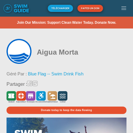
TÉLÉCHARGER
FAITES UN DON
Join Our Mission: Support Clean Water Today. Donate Now.
Aigua Morta
Géré Par :
Blue Flag -- Swim Drink Fish
Partager :
Gratuit
Sauveteur
Kiosque
Accessible
Sablonneux
Côtier
Donate today to keep the data flowing