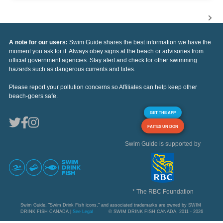
A note for our users:
Swim Guide shares the best information we have the
moment you ask for it. Always obey signs at the beach or advisories from
official government agencies. Stay alert and check for other swimming
hazards such as dangerous currents and tides.
Please report your pollution concerns so Affiliates can help keep other
beach-goers safe.
GET THE APP
FAITES UN DON
Swim Guide is supported by
* The RBC Foundation
Swim Guide, "Swim Drink Fish icons," and associated trademarks are owned by SWIM
DRINK FISH CANADA |
See Legal
© SWIM DRINK FISH CANADA, 2011 - 2026