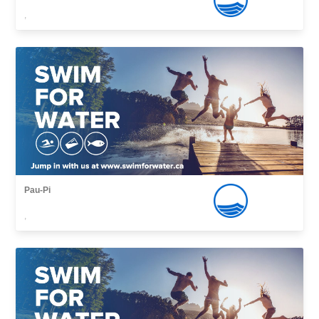
,
Pau-Pi
,