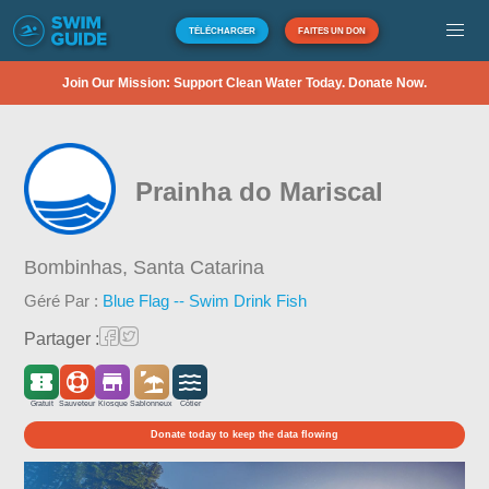
TÉLÉCHARGER
FAITES UN DON
Join Our Mission: Support Clean Water Today. Donate Now.
Prainha do Mariscal
Bombinhas,
Santa Catarina
Géré Par :
Blue Flag -- Swim Drink Fish
Partager :
Gratuit
Sauveteur
Kiosque
Sablonneux
Côtier
Donate today to keep the data flowing