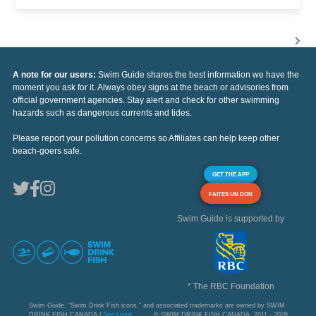
A note for our users:
Swim Guide shares the best information we have the
moment you ask for it. Always obey signs at the beach or advisories from
official government agencies. Stay alert and check for other swimming
hazards such as dangerous currents and tides.
Please report your pollution concerns so Affiliates can help keep other
beach-goers safe.
GET THE APP
FAITES UN DON
Swim Guide is supported by
* The RBC Foundation
Swim Guide, "Swim Drink Fish icons," and associated trademarks are owned by SWIM
DRINK FISH CANADA |
See Legal
© SWIM DRINK FISH CANADA, 2011 - 2026