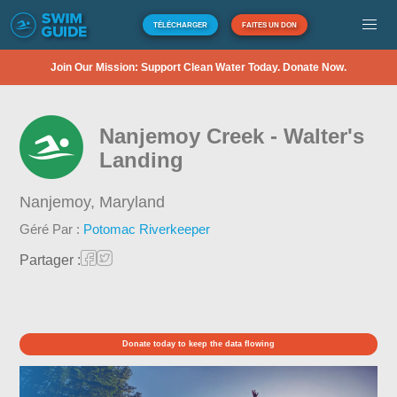
TÉLÉCHARGER
FAITES UN DON
Join Our Mission: Support Clean Water Today. Donate Now.
Nanjemoy Creek - Walter's
Landing
Nanjemoy,
Maryland
Géré Par :
Potomac Riverkeeper
Partager :
Donate today to keep the data flowing